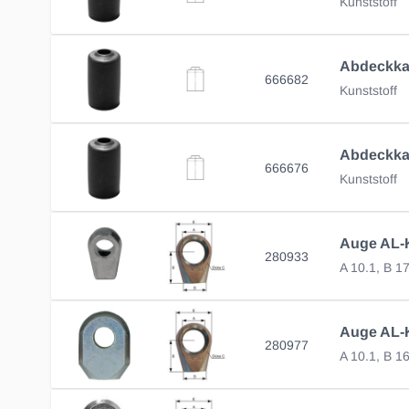
Kunststoff
666682
Kunststoff
666676
Kunststoff
280933
A 10.1, B 1
280977
A 10.1, B 1