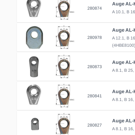
280874
A 10.1, B 1
280978
A 12.1, B 1
(4HBE8100)
280873
A 8.1, B 25
280841
A 8.1, B 16
280827
A 8.1, B 16