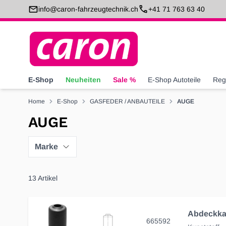
Direkt zum Inhalt
info@caron-fahrzeugtechnik.ch
+41 71 763 63 40
E-Shop
Neuheiten
Sale %
E-Shop Autoteile
Reg
Home
E-Shop
GASFEDER / ANBAUTEILE
AUGE
AUGE
Marke
13
Artikel
665592