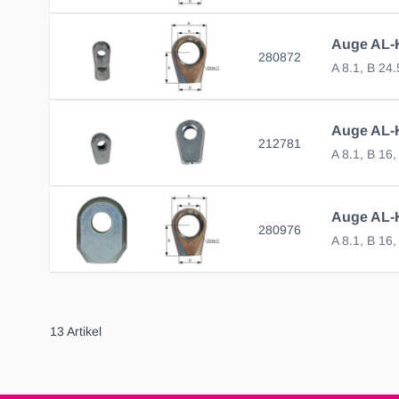
280872
A 8.1, B 24
212781
A 8.1, B 16
280976
A 8.1, B 16
13
Artikel