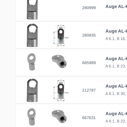
Auge AL-KO
280999
280835
A 6.1, B 16
665989
A 6.1, B 23
212787
A 8.1, B 30
667631
A 8.1, B 23