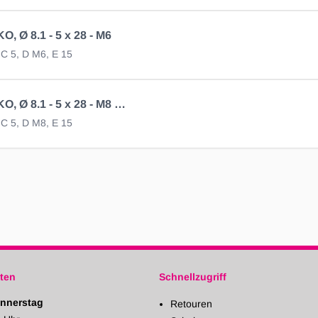
, Ø 8.1 - 5 x 28 - M6
, C 5, D M6, E 15
Auge AL-KO, Ø 8.1 - 5 x 28 - M8 verz
, C 5, D M8, E 15
ten
Schnellzugriff
nnerstag
Retouren