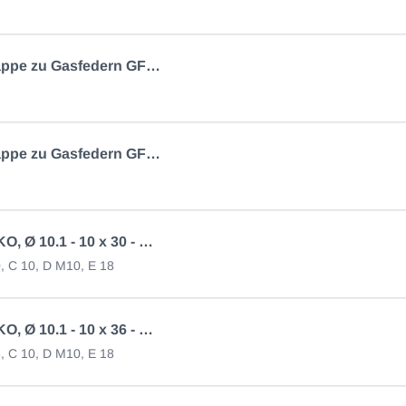
Abdeckkappe zu Gasfedern GF 14/28
Abdeckkappe zu Gasfedern GF 8/19
Auge AL-KO, Ø 10.1 - 10 x 30 - M10
0, C 10, D M10, E 18
Auge AL-KO, Ø 10.1 - 10 x 36 - M10 verz
6, C 10, D M10, E 18