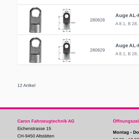
Auge AL-KO
280828
A 8.1, B 28
280829
A 8.1, B 28
12
Artikel
Caron Fahrzeugtechnik AG
Öffnungszei
Eichenstrasse 15
Montag - Do
CH-9450 Altstätten