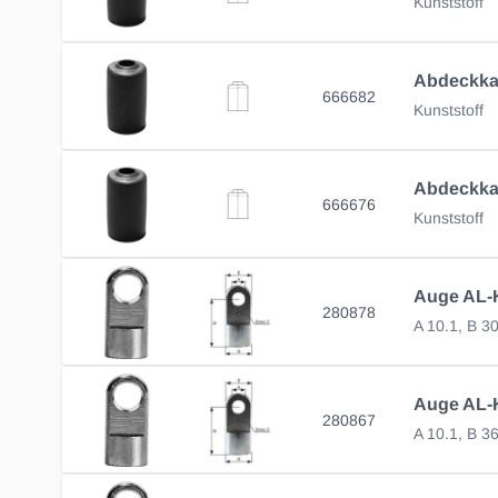
Kunststoff
666682
Kunststoff
666676
Kunststoff
280878
A 10.1, B 3
280867
A 10.1, B 3