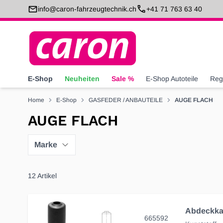
Direkt zum Inhalt
info@caron-fahrzeugtechnik.ch
+41 71 763 63 40
E-Shop
Neuheiten
Sale %
E-Shop Autoteile
Reg
Home
E-Shop
GASFEDER / ANBAUTEILE
AUGE FLACH
AUGE FLACH
Marke
12
Artikel
665592