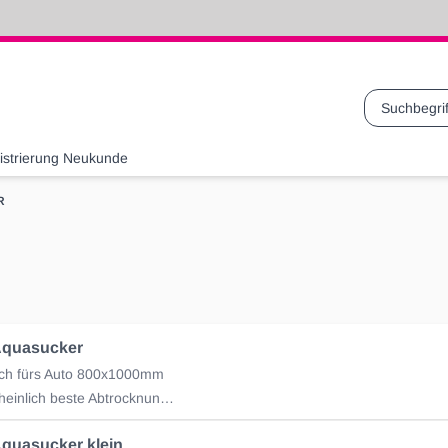
Suche
istrierung Neukunde
R
quasucker
ch fürs Auto 800x1000mm
Das wahrscheinlich beste Abtrocknungstuch für Ihr Auto.
quasucker klein