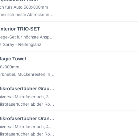
ch fürs Auto 500x800mm
Das wahrscheinlich beste Abtrocknungstuch für Ihr Auto.
xterior TRIO-SET
Premium Pflege-Set für höchste Ansprüche
re Spray - Reifenglanz
agic Towel
300x300mm
Flugrost, Farbnebel, Mückenresten, hartnäckiger Schmutz,
FLATEE Mikrofasertücher Grau Rolle à 24 Tücher
Premium Universal Mikrofasertuch, 300x300mm
Randlose Mikrofasertücher ab der Rolle abreissen
FLATEE Mikrofasertücher Orange Rolle à 24 Tücher
Premium Universal Mikrofasertuch, 400x400mm
Randlose Mikrofasertücher ab der Rolle abreissen