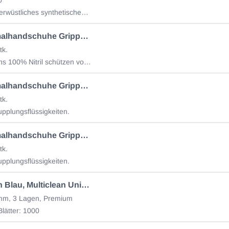
Ein fast unverwüstliches synthetisches Tuch, das aufgrund
Nitril Einmalhandschuhe Grippaz ,Grösse L
tk.
Grippaz Skins 100% Nitril schützen vor Chemikalien,
Nitril Einmalhandschuhe Grippaz ,Grösse XXL,
tk.
pplungsflüssigkeiten.
Nitril Einmalhandschuhe Grippaz, Grösse XL
tk.
pplungsflüssigkeiten.
Wischtuch Blau, Multiclean Universal, 1 Rolle = 1000 Blatt
0mm, 3 Lagen, Premium
Blätter: 1000