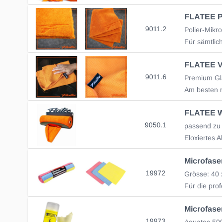
FLATEE P
9011.2
FLATEE V
9011.6
Premium G
9050.1
passend zu
Eloxiertes 
Microfase
19972
Grösse: 40 
Microfase
19973
Aquatec 50