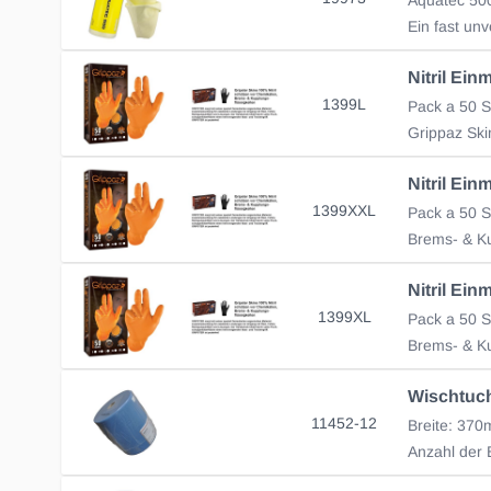
1399L
Pack a 50 S
1399XXL
Pack a 50 S
Brems- & Ku
1399XL
Pack a 50 S
Brems- & Ku
11452-12
Breite: 37
Anzahl der 