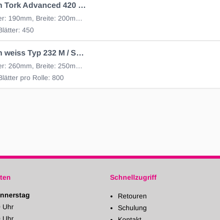
Wischtuch Tork Advanced 420 Pe, 1 Rolle = 450 Blatt
Durchmesser: 190mm, Breite: 200mm, 2 Lagen
lätter: 450
Wischtuch weiss Typ 232 M / Set a 2 Rollen
Durchmesser: 260mm, Breite: 250mm, 2 Lagen saugstark
lätter pro Rolle: 800
ten
Schnellzugriff
nnerstag
Retouren
0 Uhr
Schulung
0 Uhr
Kontakt