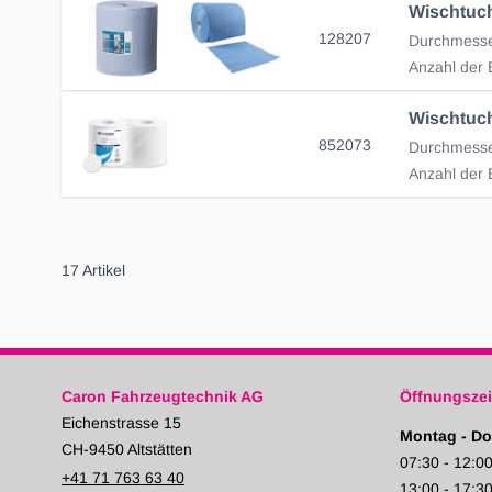
128207
Anzahl der B
852073
Anzahl der B
17
Artikel
Caron Fahrzeugtechnik AG
Öffnungszei
Eichenstrasse 15
Montag - Do
CH-9450 Altstätten
07:30 - 12:0
+41 71 763 63 40
13:00 - 17:3