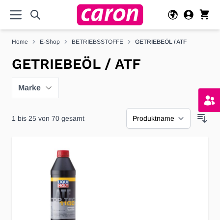
Direkt zum Inhalt
Home
E-Shop
BETRIEBSSTOFFE
GETRIEBEÖL / ATF
GETRIEBEÖL / ATF
Marke
1
bis
25
von
70
gesamt