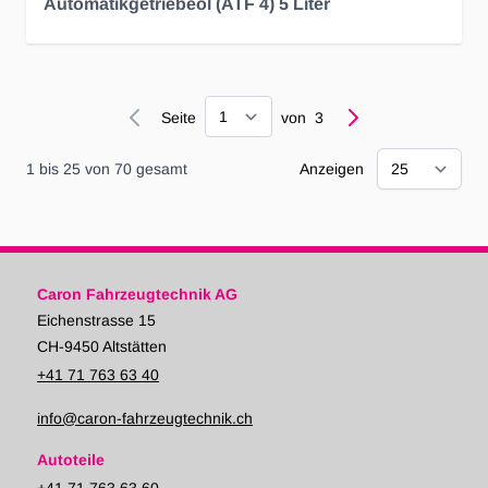
Automatikgetriebeöl (ATF 4) 5 Liter
Seite
Seite
von
3
1
bis
25
von
70
gesamt
Anzeigen
Caron Fahrzeugtechnik AG
Eichenstrasse 15
CH-9450 Altstätten
+41 71 763 63 40
info@caron-fahrzeugtechnik.ch
Autoteile