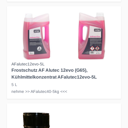
AFalutec12evo-5L
Frostschutz AF Alutec 12evo (G65),
Kühlmittelkonzentrat AFalutec12evo-5L
5 L
nehme >> AFalutec40-5kg <<<