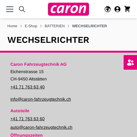
Direkt zum Inhalt
Home
E-Shop
BATTERIEN
WECHSELRICHTER
WECHSELRICHTER
Caron Fahrzeugtechnik AG
Eichenstrasse 15
CH-9450 Altstätten
+41 71 763 63 40
info@caron-fahrzeugtechnik.ch
Autoteile
+41 71 763 63 60
auto@caron-fahrzeugtechnik.ch
Öffnungszeiten