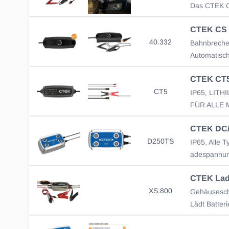
40.332
CT5
D250TS
XS.800
Gehäusesch
Lädt Batteri