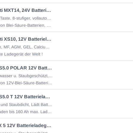
CTEK Multi MXT14, 24V Batterieladegerät 14A
ohne Mode Taste, 8-stufiger, vollautomatischer Ladezyklus
Alle Typen von Blei-Säure-Batterien, 24V, nass, Wartungsfrei, Ca/Ca, AGM, GEL
CTEK Multi XS10, 12V Batterieladegerät 10A (MXS10)
für Bleisäure, MF, AGM, GEL, Calcium-Calcium Batterien
te Ladegerät der Welt !
CTEK MXS5.0 POLAR 12V Batterieladegerät 5A
IP65, Spritzwasser u. Staubgeschützt, -30°C bis + 50°C
Alle Typen von 12V-Blei-Säure-Batterien (nass, wartungsfrei, Ca/Ca, AGM u. Gel)
CTEK MXS5.0 T 12V Batterieladegerät 5A
IP65 Spritz- und Staubdicht, Lädt Batterien mit 1.2-110 Ah
Erhaltungsladen bis 160 Ah max. Ladestrom 5A
CTEK NTX 5 12V Batterieladegerät 5A