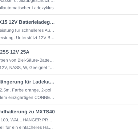
IP65, Spritzwasser u. Staubgeschützt, -30°C bis + 50°C
vollautomatischer Ladezyklus
CTEK NTX15 12V Batterieladegerät 15A
IP44, 15A-Leistung für schnelleres Aufladen u.
konstante Leistung. Unterstützt 12V Bleisäure- und Lithium*-Batterien (30-350Ah).
25S 12V 25A
IP44, Alle Typen von Blei-Säure-Batterien, Lithium-Ionen
(LiFePO4), 12V, NASS, W, Geeignet für 12V-Batterien
CTEK Verlängerung für Ladekabel
2.5m, Farbe orange, 2-pol
Sicher: Mit dem einzigartigen CONNECT-System von CTEK, mit dem sich CTEK-Ladegeräte schnell u.
dhalterung zu MXTS40
500 x 194 x 100, WALL HANGER PRO 40/70
wurde speziell für ein einfacheres Handling