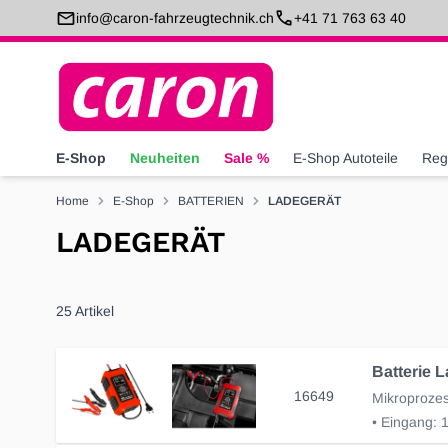
Direkt zum Inhalt
info@caron-fahrzeugtechnik.ch
+41 71 763 63 40
E-Shop
Neuheiten
Sale %
E-Shop Autoteile
Reg
Home
E-Shop
BATTERIEN
LADEGERÄT
LADEGERÄT
25
Artikel
16649
Mikroprozes
• Eingang: 