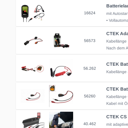
Batterie
16624
mit Autosta
56573
Kabellänge
56.262
Kabelläng
56260
40.462
mit adaptiv