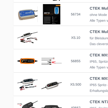
56734
XS.10
Das clevers
56855
XS.500
40662