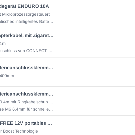
ladegerät ENDURO 10A
rt Mikroprozessorgesteuert
• Vollautomatisches intelligentes Batterieladegerät mit Autostart
CTEK Adapterkabel, mit Zigarettenanzünder Steckdose
 1m
Nach dem Anschluss von CONNECT CIG SOCKET können Sie Navigationssysteme, Mobiltelefone, Griffheizungen, beheizbare Kleidung usw. betreiben
CTEK Batterieanschlussklemmen 2-pol.
e 400mm
CTEK Batterieanschlussklemmen 2-pol. 56260
Kabellänge 0.4m mit Ringkabelschuh M6
Kabel mit Öse M6 6,4mm für schnelles u. einfaches Anschließen ohne Klemmen
CTEK CS FREE 12V portables Batterieladegerät 12V
er Boost Technologie