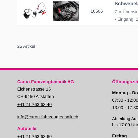
Schwebel
16506
• Eingang: 
25
Artikel
Caron Fahrzeugtechnik AG
Öffnungszei
Eichenstrasse 15
Montag - Do
CH-9450 Altstätten
07:30 - 12:0
+41 71 763 63 40
13:00 - 17:3
info@caron-fahrzeugtechnik.ch
Abteilung Aut
bis 17:00 Uh
Autoteile
Freitag
+41 71 763 63 60