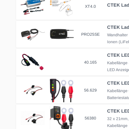
XT4.0
PRO25SE
40.165
Kabellänge
LED Anzeig
56.629
Batteriesta
56380
32 x 21mm,
Kabellänge