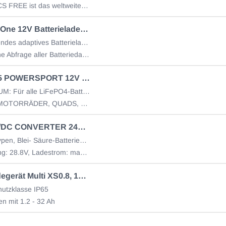
Das CTEK CS FREE ist das weltweite erste tragbare
CTEK CS One 12V Batterieladegerät 8A
Bahnbrechendes adaptives Batterielade- u. Wartungsgerät
Automatische Abfrage aller Batteriedaten
CTEK CT5 POWERSPORT 12V Batterieladegerät 2.3A
IP65, LITHIUM: Für alle LiFePO4-Batterien (40-309)
FÜR ALLE MOTORRÄDER, QUADS, JETSKIS UND MOTORSCHLITTEN
CTEK DC/DC CONVERTER 24V / D250TS
IP65, Alle Typen, Blei- Säure-Batterien, Ca/Ca, AGM
adespannung: 28.8V, Ladestrom: max. 10A
CTEK Ladegerät Multi XS0.8, 12V 0.8 A
utzklasse IP65
en mit 1.2 - 32 Ah