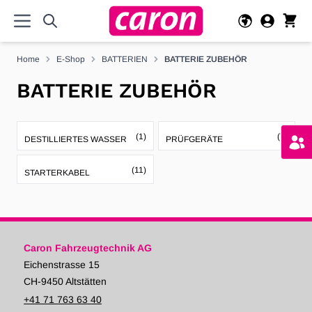
Direkt zum Inhalt
Home
E-Shop
BATTERIEN
BATTERIE ZUBEHÖR
BATTERIE ZUBEHÖR
(1)
(7)
DESTILLIERTES WASSER
PRÜFGERÄTE
(11)
STARTERKABEL
Caron Fahrzeugtechnik AG
Eichenstrasse 15
CH-9450 Altstätten
+41 71 763 63 40